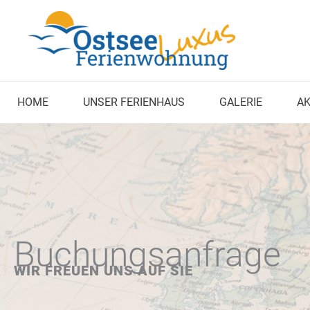
Zum
Inhalt
springen
HOME
UNSER FERIENHAUS
GALERIE
A
Buchungsanfrage
WIR FREUEN UNS AUF SIE